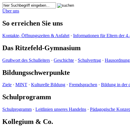
Über uns
So erreichen Sie uns
Kontakte, Öffnungszeiten & Anfahrt
·
Informationen für Eltern der 4.
Das Ritzefeld-Gymnasium
Grußwort des Schulleiters
·
Geschichte
·
Schulvertrag
·
Hausordnung
Bildungsschwerpunkte
Ziele
·
MINT
·
Kulturelle Bildung
·
Fremdsprachen
·
Bildung in der 
Schulprogramm
Schulprogramm
·
Leitlinien unseres Handelns
·
Pädagogische Konzep
Kollegium & Co.