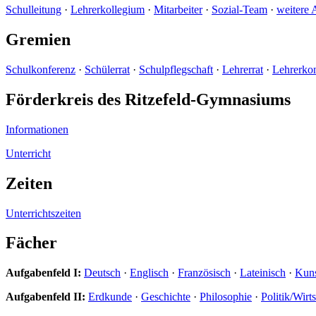
Schulleitung
·
Lehrerkollegium
·
Mitarbeiter
·
Sozial-Team
·
weitere 
Gremien
Schulkonferenz
·
Schülerrat
·
Schulpflegschaft
·
Lehrerrat
·
Lehrerko
Förderkreis des Ritzefeld-Gymnasiums
Informationen
Unterricht
Zeiten
Unterrichtszeiten
Fächer
Aufgabenfeld I:
Deutsch
·
Englisch
·
Französisch
·
Lateinisch
·
Kun
Aufgabenfeld II:
Erdkunde
·
Geschichte
·
Philosophie
·
Politik/Wirt