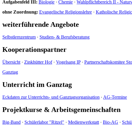
Aufgabenfeld III:
Biologie
·
Chemie
·
Wahlpflichtbereich II - Natur
ohne Zuordnung:
Evangelische Religionslehre
·
Katholische Religi
weiterführende Angebote
Selbstlernzentrum
·
Studien- & Berufsberatung
Kooperationspartner
Übersicht
·
Zinkhütter Hof
·
Vogelsang IP
·
Partnerschaftskomitee St
Ganztag
Unterricht im Ganztag
Eckdaten zur Unterrichts- und Ganztagsorganisation
·
AG-Termine
Projektkurse & Arbeitsgemeinschaften
Big-Band
·
Schülerlabor "Ritzel"
·
Medienwerkstatt
·
Bio-AG
·
Schül