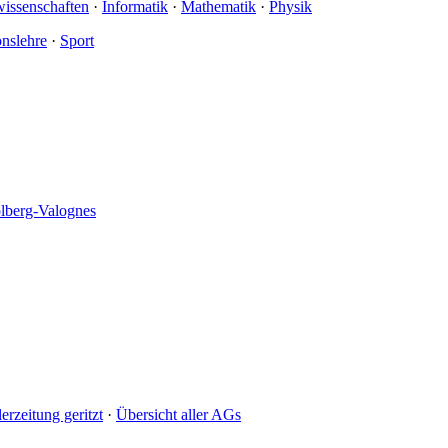
wissenschaften
·
Informatik
·
Mathematik
·
Physik
onslehre
·
Sport
olberg-Valognes
erzeitung geritzt
·
Übersicht aller AGs