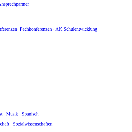
Ansprechpartner
nferenzen
·
Fachkonferenzen
·
AK Schulentwicklung
st
·
Musik
·
Spanisch
schaft
·
Sozialwissenschaften