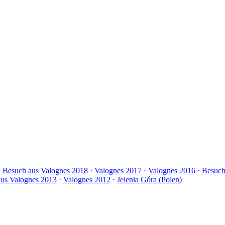
·
Besuch aus Valognes 2018
·
Valognes 2017
·
Valognes 2016
·
Besuch
us Valognes 2013
·
Valognes 2012
·
Jelenia Góra (Polen)