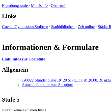
Erprobungsstufe
·
Mittelstufe
·
Oberstufe
Links
Goethe-Gymnasium Stolberg
·
Stadtbibliothek
·
Zeit online
·
Städte-
Informationen & Formulare
Link: Infos zur Oberstufe
Allgemein
190822 Stundenpläne 19_20 SI (gültig ab 28.08.19, aktua
Anmeldeformular zum Silentium
Stufe 5
zurzeit keine aktuellen Infos