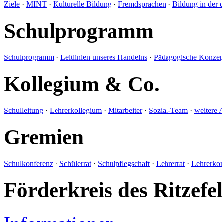
Ziele
·
MINT
·
Kulturelle Bildung
·
Fremdsprachen
·
Bildung in der 
Schulprogramm
Schulprogramm
·
Leitlinien unseres Handelns
·
Pädagogische Konzep
Kollegium & Co.
Schulleitung
·
Lehrerkollegium
·
Mitarbeiter
·
Sozial-Team
·
weitere 
Gremien
Schulkonferenz
·
Schülerrat
·
Schulpflegschaft
·
Lehrerrat
·
Lehrerko
Förderkreis des Ritze