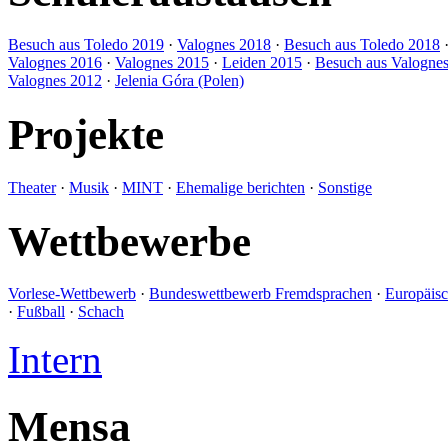
Besuch aus Toledo 2019
·
Valognes 2018
·
Besuch aus Toledo 2018
Valognes 2016
·
Valognes 2015
·
Leiden 2015
·
Besuch aus Valogne
Valognes 2012
·
Jelenia Góra (Polen)
Projekte
Theater
·
Musik
·
MINT
·
Ehemalige berichten
·
Sonstige
Wettbewerbe
Vorlese-Wettbewerb
·
Bundeswettbewerb Fremdsprachen
·
Europäis
·
Fußball
·
Schach
Intern
Mensa