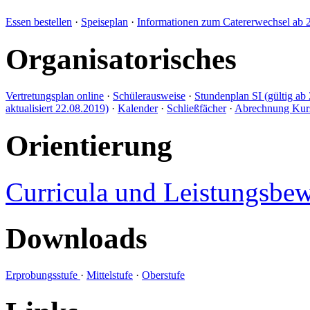
Essen bestellen
·
Speiseplan
·
Informationen zum Catererwechsel ab 
Organisatorisches
Vertretungsplan online
·
Schülerausweise
·
Stundenplan SI (gültig ab 
aktualisiert 22.08.2019)
·
Kalender
·
Schließfächer
·
Abrechnung Kursl
Orientierung
Curricula und Leistungsbe
Downloads
Erprobungsstufe
·
Mittelstufe
·
Oberstufe