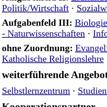
Politik/Wirtschaft
·
Sozialw
Aufgabenfeld III:
Biologi
- Naturwissenschaften
·
Inf
ohne Zuordnung:
Evangeli
Katholische Religionslehre
weiterführende Angebo
Selbstlernzentrum
·
Studien
Kooperationspartner