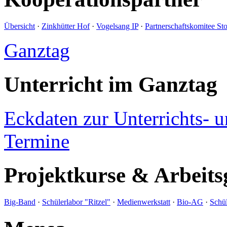
Übersicht
·
Zinkhütter Hof
·
Vogelsang IP
·
Partnerschaftskomitee St
Ganztag
Unterricht im Ganztag
Eckdaten zur Unterrichts- 
Termine
Projektkurse & Arbeits
Big-Band
·
Schülerlabor "Ritzel"
·
Medienwerkstatt
·
Bio-AG
·
Schül