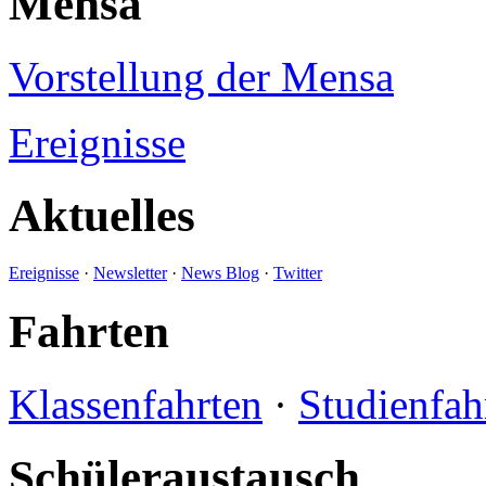
Mensa
Vorstellung der Mensa
Ereignisse
Aktuelles
Ereignisse
·
Newsletter
·
News Blog
·
Twitter
Fahrten
Klassenfahrten
·
Studienfah
Schüleraustausch