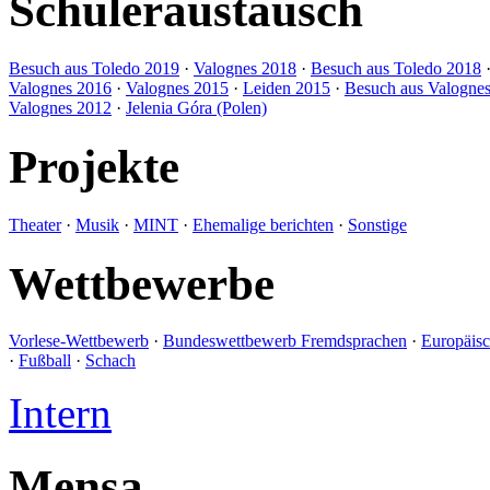
Schüleraustausch
Besuch aus Toledo 2019
·
Valognes 2018
·
Besuch aus Toledo 2018
Valognes 2016
·
Valognes 2015
·
Leiden 2015
·
Besuch aus Valogne
Valognes 2012
·
Jelenia Góra (Polen)
Projekte
Theater
·
Musik
·
MINT
·
Ehemalige berichten
·
Sonstige
Wettbewerbe
Vorlese-Wettbewerb
·
Bundeswettbewerb Fremdsprachen
·
Europäis
·
Fußball
·
Schach
Intern
Mensa