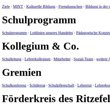
Ziele
·
MINT
·
Kulturelle Bildung
·
Fremdsprachen
·
Bildung in der 
Schulprogramm
Schulprogramm
·
Leitlinien unseres Handelns
·
Pädagogische Konzep
Kollegium & Co.
Schulleitung
·
Lehrerkollegium
·
Mitarbeiter
·
Sozial-Team
·
weitere 
Gremien
Schulkonferenz
·
Schülerrat
·
Schulpflegschaft
·
Lehrerrat
·
Lehrerko
Förderkreis des Ritze