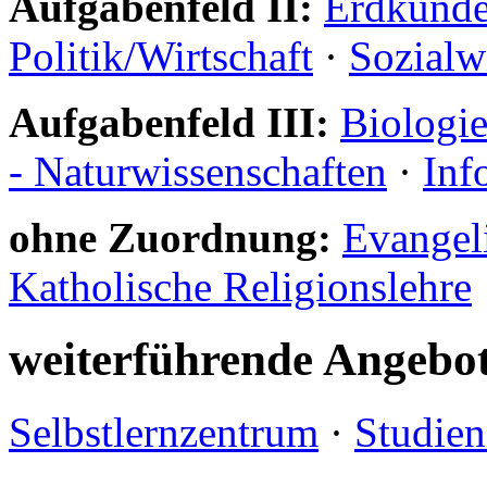
Aufgabenfeld II:
Erdkund
Politik/Wirtschaft
·
Sozialw
Aufgabenfeld III:
Biologi
- Naturwissenschaften
·
Inf
ohne Zuordnung:
Evangeli
Katholische Religionslehre
weiterführende Angebo
Selbstlernzentrum
·
Studien