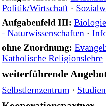
Politik/Wirtschaft
·
Sozialw
Aufgabenfeld III:
Biologi
- Naturwissenschaften
·
Inf
ohne Zuordnung:
Evangeli
Katholische Religionslehre
weiterführende Angebo
Selbstlernzentrum
·
Studien
Kooperationspartner