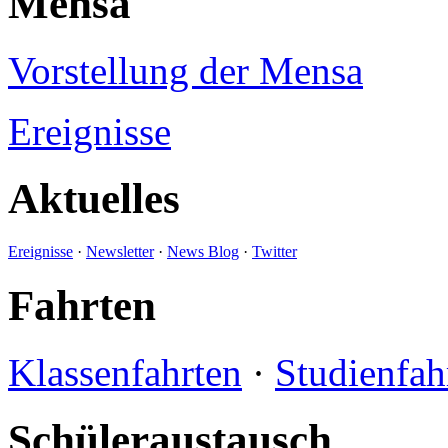
Mensa
Vorstellung der Mensa
Ereignisse
Aktuelles
Ereignisse
·
Newsletter
·
News Blog
·
Twitter
Fahrten
Klassenfahrten
·
Studienfah
Schüleraustausch