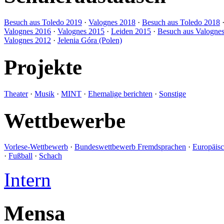
Besuch aus Toledo 2019
·
Valognes 2018
·
Besuch aus Toledo 2018
Valognes 2016
·
Valognes 2015
·
Leiden 2015
·
Besuch aus Valogne
Valognes 2012
·
Jelenia Góra (Polen)
Projekte
Theater
·
Musik
·
MINT
·
Ehemalige berichten
·
Sonstige
Wettbewerbe
Vorlese-Wettbewerb
·
Bundeswettbewerb Fremdsprachen
·
Europäis
·
Fußball
·
Schach
Intern
Mensa