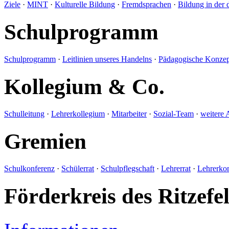
Ziele
·
MINT
·
Kulturelle Bildung
·
Fremdsprachen
·
Bildung in der 
Schulprogramm
Schulprogramm
·
Leitlinien unseres Handelns
·
Pädagogische Konzep
Kollegium & Co.
Schulleitung
·
Lehrerkollegium
·
Mitarbeiter
·
Sozial-Team
·
weitere 
Gremien
Schulkonferenz
·
Schülerrat
·
Schulpflegschaft
·
Lehrerrat
·
Lehrerko
Förderkreis des Ritze