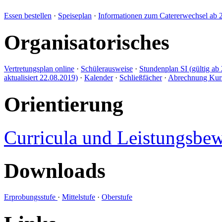
Essen bestellen
·
Speiseplan
·
Informationen zum Catererwechsel ab 
Organisatorisches
Vertretungsplan online
·
Schülerausweise
·
Stundenplan SI (gültig ab 
aktualisiert 22.08.2019)
·
Kalender
·
Schließfächer
·
Abrechnung Kursl
Orientierung
Curricula und Leistungsbe
Downloads
Erprobungsstufe
·
Mittelstufe
·
Oberstufe