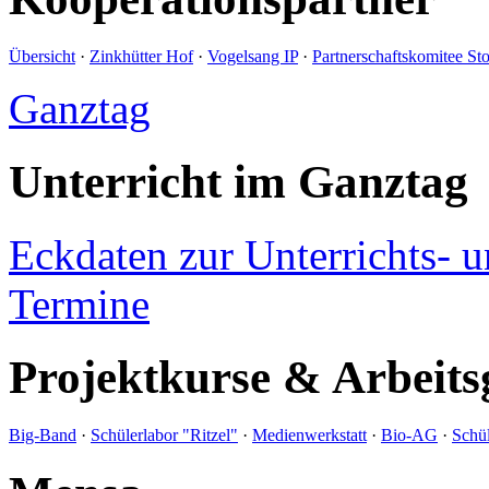
Übersicht
·
Zinkhütter Hof
·
Vogelsang IP
·
Partnerschaftskomitee St
Ganztag
Unterricht im Ganztag
Eckdaten zur Unterrichts- 
Termine
Projektkurse & Arbeits
Big-Band
·
Schülerlabor "Ritzel"
·
Medienwerkstatt
·
Bio-AG
·
Schül