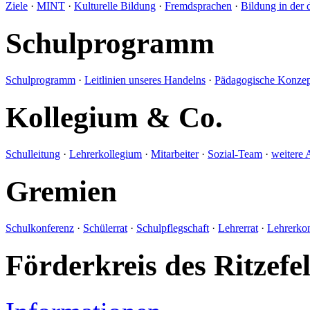
Ziele
·
MINT
·
Kulturelle Bildung
·
Fremdsprachen
·
Bildung in der 
Schulprogramm
Schulprogramm
·
Leitlinien unseres Handelns
·
Pädagogische Konzep
Kollegium & Co.
Schulleitung
·
Lehrerkollegium
·
Mitarbeiter
·
Sozial-Team
·
weitere 
Gremien
Schulkonferenz
·
Schülerrat
·
Schulpflegschaft
·
Lehrerrat
·
Lehrerko
Förderkreis des Ritze