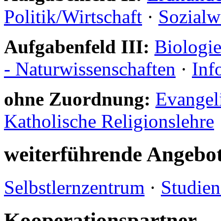
Politik/Wirtschaft
·
Sozialw
Aufgabenfeld III:
Biologi
- Naturwissenschaften
·
Inf
ohne Zuordnung:
Evangeli
Katholische Religionslehre
weiterführende Angebo
Selbstlernzentrum
·
Studien
Kooperationspartner