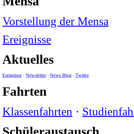
Mensa
Vorstellung der Mensa
Ereignisse
Aktuelles
Ereignisse
·
Newsletter
·
News Blog
·
Twitter
Fahrten
Klassenfahrten
·
Studienfah
Schüleraustausch