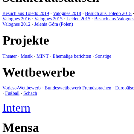
Besuch aus Toledo 2019
·
Valognes 2018
·
Besuch aus Toledo 2018
Valognes 2016
·
Valognes 2015
·
Leiden 2015
·
Besuch aus Valogne
Valognes 2012
·
Jelenia Góra (Polen)
Projekte
Theater
·
Musik
·
MINT
·
Ehemalige berichten
·
Sonstige
Wettbewerbe
Vorlese-Wettbewerb
·
Bundeswettbewerb Fremdsprachen
·
Europäis
·
Fußball
·
Schach
Intern
Mensa