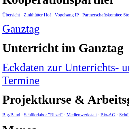
Übersicht
·
Zinkhütter Hof
·
Vogelsang IP
·
Partnerschaftskomitee St
Ganztag
Unterricht im Ganztag
Eckdaten zur Unterrichts- 
Termine
Projektkurse & Arbeits
Big-Band
·
Schülerlabor "Ritzel"
·
Medienwerkstatt
·
Bio-AG
·
Schül