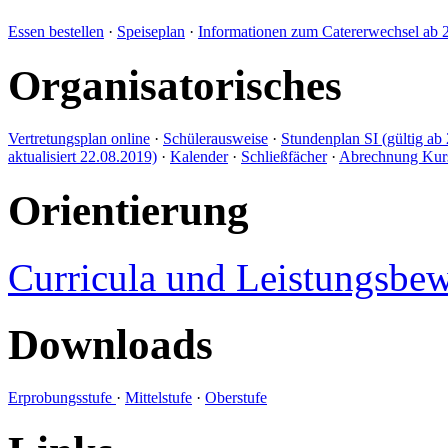
Essen bestellen
·
Speiseplan
·
Informationen zum Catererwechsel ab 
Organisatorisches
Vertretungsplan online
·
Schülerausweise
·
Stundenplan SI (gültig ab 
aktualisiert 22.08.2019)
·
Kalender
·
Schließfächer
·
Abrechnung Kursl
Orientierung
Curricula und Leistungsbe
Downloads
Erprobungsstufe
·
Mittelstufe
·
Oberstufe