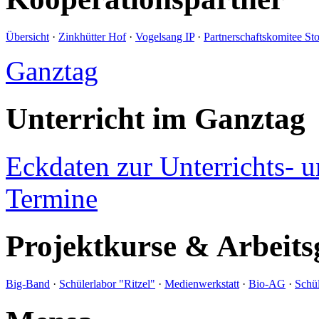
Übersicht
·
Zinkhütter Hof
·
Vogelsang IP
·
Partnerschaftskomitee St
Ganztag
Unterricht im Ganztag
Eckdaten zur Unterrichts- 
Termine
Projektkurse & Arbeits
Big-Band
·
Schülerlabor "Ritzel"
·
Medienwerkstatt
·
Bio-AG
·
Schül