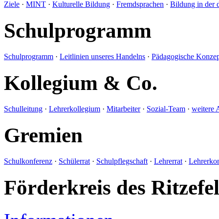
Ziele
·
MINT
·
Kulturelle Bildung
·
Fremdsprachen
·
Bildung in der 
Schulprogramm
Schulprogramm
·
Leitlinien unseres Handelns
·
Pädagogische Konzep
Kollegium & Co.
Schulleitung
·
Lehrerkollegium
·
Mitarbeiter
·
Sozial-Team
·
weitere 
Gremien
Schulkonferenz
·
Schülerrat
·
Schulpflegschaft
·
Lehrerrat
·
Lehrerko
Förderkreis des Ritze