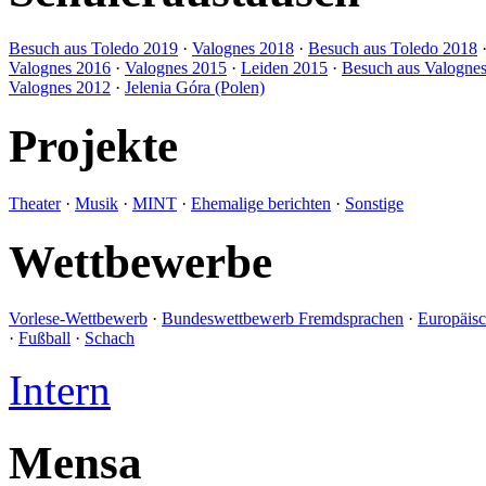
Besuch aus Toledo 2019
·
Valognes 2018
·
Besuch aus Toledo 2018
Valognes 2016
·
Valognes 2015
·
Leiden 2015
·
Besuch aus Valogne
Valognes 2012
·
Jelenia Góra (Polen)
Projekte
Theater
·
Musik
·
MINT
·
Ehemalige berichten
·
Sonstige
Wettbewerbe
Vorlese-Wettbewerb
·
Bundeswettbewerb Fremdsprachen
·
Europäis
·
Fußball
·
Schach
Intern
Mensa