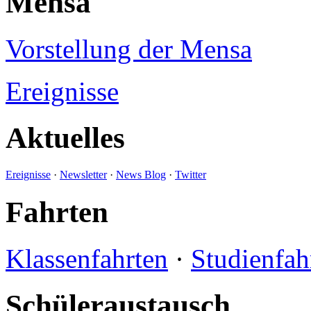
Mensa
Vorstellung der Mensa
Ereignisse
Aktuelles
Ereignisse
·
Newsletter
·
News Blog
·
Twitter
Fahrten
Klassenfahrten
·
Studienfah
Schüleraustausch