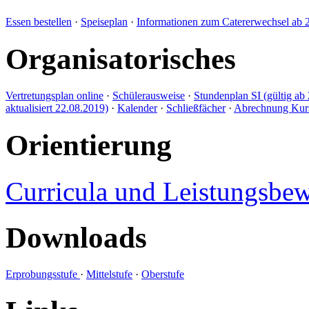
Essen bestellen
·
Speiseplan
·
Informationen zum Catererwechsel ab 
Organisatorisches
Vertretungsplan online
·
Schülerausweise
·
Stundenplan SI (gültig ab 
aktualisiert 22.08.2019)
·
Kalender
·
Schließfächer
·
Abrechnung Kursl
Orientierung
Curricula und Leistungsbe
Downloads
Erprobungsstufe
·
Mittelstufe
·
Oberstufe