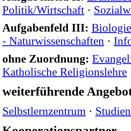
Politik/Wirtschaft
·
Sozialw
Aufgabenfeld III:
Biologi
- Naturwissenschaften
·
Inf
ohne Zuordnung:
Evangeli
Katholische Religionslehre
weiterführende Angebo
Selbstlernzentrum
·
Studien
Kooperationspartner