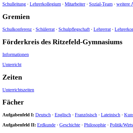
Schulleitung
·
Lehrerkollegium
·
Mitarbeiter
·
Sozial-Team
·
weitere 
Gremien
Schulkonferenz
·
Schülerrat
·
Schulpflegschaft
·
Lehrerrat
·
Lehrerko
Förderkreis des Ritzefeld-Gymnasiums
Informationen
Unterricht
Zeiten
Unterrichtszeiten
Fächer
Aufgabenfeld I:
Deutsch
·
Englisch
·
Französisch
·
Lateinisch
·
Kun
Aufgabenfeld II:
Erdkunde
·
Geschichte
·
Philosophie
·
Politik/Wirt