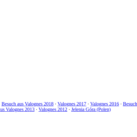
·
Besuch aus Valognes 2018
·
Valognes 2017
·
Valognes 2016
·
Besuch
us Valognes 2013
·
Valognes 2012
·
Jelenia Góra (Polen)