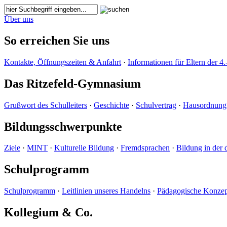
Über uns
So erreichen Sie uns
Kontakte, Öffnungszeiten & Anfahrt
·
Informationen für Eltern der 4.
Das Ritzefeld-Gymnasium
Grußwort des Schulleiters
·
Geschichte
·
Schulvertrag
·
Hausordnung
Bildungsschwerpunkte
Ziele
·
MINT
·
Kulturelle Bildung
·
Fremdsprachen
·
Bildung in der 
Schulprogramm
Schulprogramm
·
Leitlinien unseres Handelns
·
Pädagogische Konzep
Kollegium & Co.