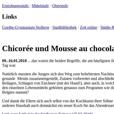
Erprobungsstufe
·
Mittelstufe
·
Oberstufe
Links
Goethe-Gymnasium Stolberg
·
Stadtbibliothek
·
Zeit online
·
Städte-
Chicorée und Mousse au choco
09.-16.01.2018
…das waren die beiden Begriffe, die am häufigsten f
Tag war.
Natürlich mussten die Jungen sich den Weg zum beliebtesten Nachtis
gesunde Menüs zusammengestellt, Zutaten vorbereitet und abschließe
Beilagen, Schlagen von Eischnee (mit der Hand!), aber auch, in wel
den einzelnen Lebensmitteln gehörten genauso zum Programm wie die 
Belgien stammt?
Und damit die Eltern sich auch selbst von der Kochkunst ihrer Söhn
anderen Haushalt auch demnächst ein neuer Koch für das Abendessen