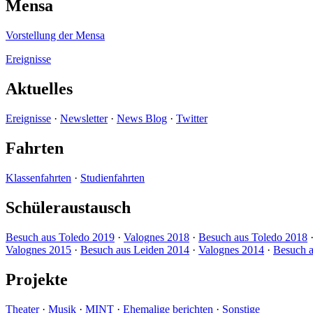
Mensa
Vorstellung der Mensa
Ereignisse
Aktuelles
Ereignisse
·
Newsletter
·
News Blog
·
Twitter
Fahrten
Klassenfahrten
·
Studienfahrten
Schüleraustausch
Besuch aus Toledo 2019
·
Valognes 2018
·
Besuch aus Toledo 2018
Valognes 2015
·
Besuch aus Leiden 2014
·
Valognes 2014
·
Besuch a
Projekte
Theater
·
Musik
·
MINT
·
Ehemalige berichten
·
Sonstige