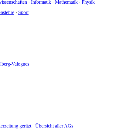
wissenschaften
·
Informatik
·
Mathematik
·
Physik
onslehre
·
Sport
olberg-Valognes
erzeitung geritzt
·
Übersicht aller AGs