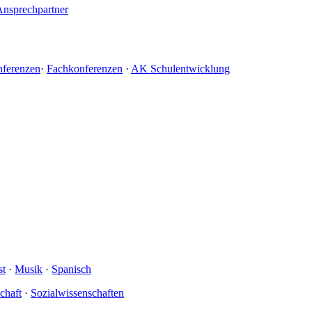
Ansprechpartner
nferenzen
·
Fachkonferenzen
·
AK Schulentwicklung
st
·
Musik
·
Spanisch
schaft
·
Sozialwissenschaften