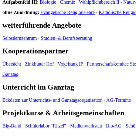
Aufgabenfeld III:
Biologie
·
Chemie
·
Wahlpflichtbereich II - Natur
ohne Zuordnung:
Evangelische Religionslehre
·
Katholische Religi
weiterführende Angebote
Selbstlernzentrum
·
Studien- & Berufsberatung
Kooperationspartner
Übersicht
·
Zinkhütter Hof
·
Vogelsang IP
·
Partnerschaftskomitee St
Ganztag
Unterricht im Ganztag
Eckdaten zur Unterrichts- und Ganztagsorganisation
·
AG-Termine
Projektkurse & Arbeitsgemeinschaften
Big-Band
·
Schülerlabor "Ritzel"
·
Medienwerkstatt
·
Bio-AG
·
Schül