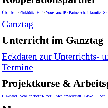
Übersicht
·
Zinkhütter Hof
·
Vogelsang IP
·
Partnerschaftskomitee St
Ganztag
Unterricht im Ganztag
Eckdaten zur Unterrichts- 
Termine
Projektkurse & Arbeits
Big-Band
·
Schülerlabor "Ritzel"
·
Medienwerkstatt
·
Bio-AG
·
Schül