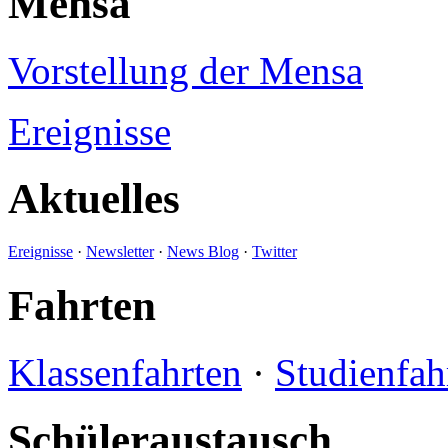
Mensa
Vorstellung der Mensa
Ereignisse
Aktuelles
Ereignisse
·
Newsletter
·
News Blog
·
Twitter
Fahrten
Klassenfahrten
·
Studienfah
Schüleraustausch