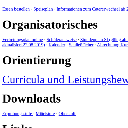
Essen bestellen
·
Speiseplan
·
Informationen zum Catererwechsel ab 
Organisatorisches
Vertretungsplan online
·
Schülerausweise
·
Stundenplan SI (gültig ab 
aktualisiert 22.08.2019)
·
Kalender
·
Schließfächer
·
Abrechnung Kursl
Orientierung
Curricula und Leistungsbe
Downloads
Erprobungsstufe
·
Mittelstufe
·
Oberstufe