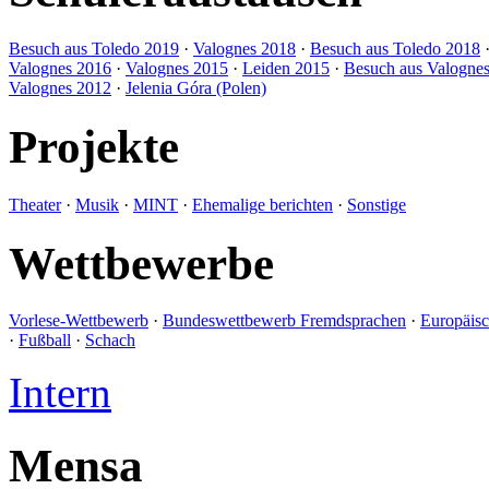
Besuch aus Toledo 2019
·
Valognes 2018
·
Besuch aus Toledo 2018
Valognes 2016
·
Valognes 2015
·
Leiden 2015
·
Besuch aus Valogne
Valognes 2012
·
Jelenia Góra (Polen)
Projekte
Theater
·
Musik
·
MINT
·
Ehemalige berichten
·
Sonstige
Wettbewerbe
Vorlese-Wettbewerb
·
Bundeswettbewerb Fremdsprachen
·
Europäis
·
Fußball
·
Schach
Intern
Mensa