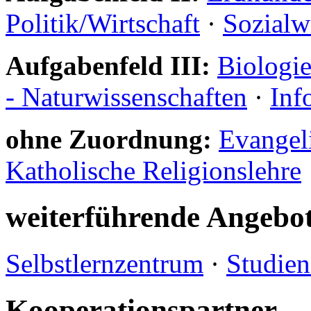
Politik/Wirtschaft
·
Sozialw
Aufgabenfeld III:
Biologi
- Naturwissenschaften
·
Inf
ohne Zuordnung:
Evangeli
Katholische Religionslehre
weiterführende Angebo
Selbstlernzentrum
·
Studien
Kooperationspartner