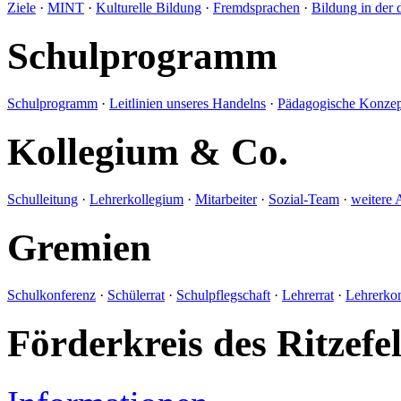
Ziele
·
MINT
·
Kulturelle Bildung
·
Fremdsprachen
·
Bildung in der 
Schulprogramm
Schulprogramm
·
Leitlinien unseres Handelns
·
Pädagogische Konzep
Kollegium & Co.
Schulleitung
·
Lehrerkollegium
·
Mitarbeiter
·
Sozial-Team
·
weitere 
Gremien
Schulkonferenz
·
Schülerrat
·
Schulpflegschaft
·
Lehrerrat
·
Lehrerko
Förderkreis des Ritze