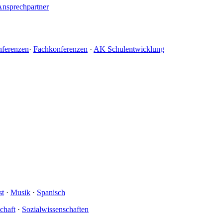
Ansprechpartner
nferenzen
·
Fachkonferenzen
·
AK Schulentwicklung
st
·
Musik
·
Spanisch
schaft
·
Sozialwissenschaften