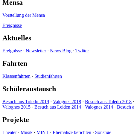
Mensa
Vorstellung der Mensa
Ereignisse
Aktuelles
Ereignisse
·
Newsletter
·
News Blog
·
Twitter
Fahrten
Klassenfahrten
·
Studienfahrten
Schüleraustausch
Besuch aus Toledo 2019
·
Valognes 2018
·
Besuch aus Toledo 2018
Valognes 2015
·
Besuch aus Leiden 2014
·
Valognes 2014
·
Besuch a
Projekte
Theater
·
Musik
·
MINT
·
Ehemalige berichten
·
Sonstige