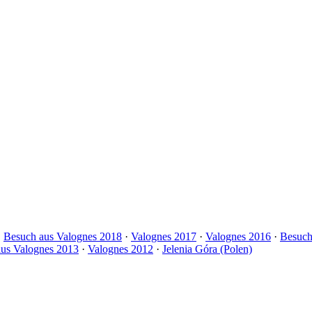
·
Besuch aus Valognes 2018
·
Valognes 2017
·
Valognes 2016
·
Besuch
us Valognes 2013
·
Valognes 2012
·
Jelenia Góra (Polen)