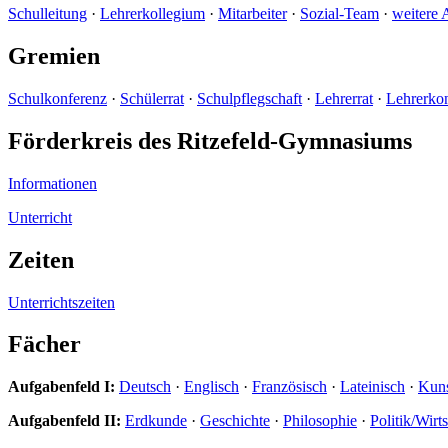
Schulleitung
·
Lehrerkollegium
·
Mitarbeiter
·
Sozial-Team
·
weitere 
Gremien
Schulkonferenz
·
Schülerrat
·
Schulpflegschaft
·
Lehrerrat
·
Lehrerko
Förderkreis des Ritzefeld-Gymnasiums
Informationen
Unterricht
Zeiten
Unterrichtszeiten
Fächer
Aufgabenfeld I:
Deutsch
·
Englisch
·
Französisch
·
Lateinisch
·
Kun
Aufgabenfeld II:
Erdkunde
·
Geschichte
·
Philosophie
·
Politik/Wirt