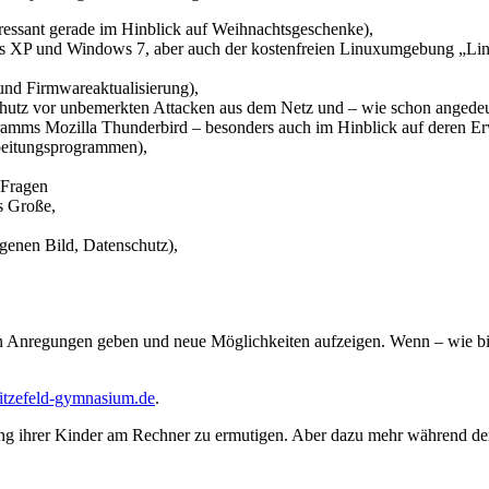
ressant gerade im Hinblick auf Weihnachtsgeschenke),
ws XP und Windows 7, aber auch der kostenfreien Linuxumgebung „Lin
nd Firmwareaktualisierung),
chutz vor unbemerkten Attacken aus dem Netz und – wie schon angedeu
amms Mozilla Thunderbird – besonders auch im Hinblick auf deren Er
rbeitungsprogrammen),
-Fragen
s Große,
genen Bild, Datenschutz),
chten Anregungen geben und neue Möglichkeiten aufzeigen. Wenn – wie 
itzefeld-gymnasium.de
.
itung ihrer Kinder am Rechner zu ermutigen. Aber dazu mehr während de