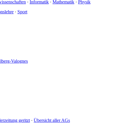
wissenschaften
·
Informatik
·
Mathematik
·
Physik
onslehre
·
Sport
olberg-Valognes
erzeitung geritzt
·
Übersicht aller AGs