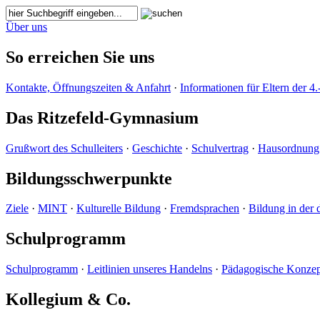
Über uns
So erreichen Sie uns
Kontakte, Öffnungszeiten & Anfahrt
·
Informationen für Eltern der 4.
Das Ritzefeld-Gymnasium
Grußwort des Schulleiters
·
Geschichte
·
Schulvertrag
·
Hausordnung
Bildungsschwerpunkte
Ziele
·
MINT
·
Kulturelle Bildung
·
Fremdsprachen
·
Bildung in der 
Schulprogramm
Schulprogramm
·
Leitlinien unseres Handelns
·
Pädagogische Konzep
Kollegium & Co.