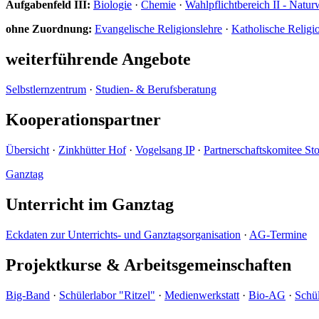
Aufgabenfeld III:
Biologie
·
Chemie
·
Wahlpflichtbereich II - Natur
ohne Zuordnung:
Evangelische Religionslehre
·
Katholische Religi
weiterführende Angebote
Selbstlernzentrum
·
Studien- & Berufsberatung
Kooperationspartner
Übersicht
·
Zinkhütter Hof
·
Vogelsang IP
·
Partnerschaftskomitee St
Ganztag
Unterricht im Ganztag
Eckdaten zur Unterrichts- und Ganztagsorganisation
·
AG-Termine
Projektkurse & Arbeitsgemeinschaften
Big-Band
·
Schülerlabor "Ritzel"
·
Medienwerkstatt
·
Bio-AG
·
Schül